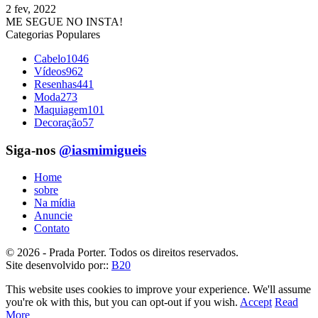
2 fev, 2022
ME SEGUE NO INSTA!
Categorias Populares
Cabelo
1046
Vídeos
962
Resenhas
441
Moda
273
Maquiagem
101
Decoração
57
Siga-nos
@iasmimigueis
Home
sobre
Na mídia
Anuncie
Contato
© 2026 - Prada Porter. Todos os direitos reservados.
Site desenvolvido por::
B20
This website uses cookies to improve your experience. We'll assume
you're ok with this, but you can opt-out if you wish.
Accept
Read
More