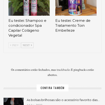
Eu testei: Shampoo e
Eu testei: Creme de
condicionador Spa
Tratamento Toin
Capilar Colágeno
Embelleze
Vegetal
PREV
NEXT
Os comentários estão fechados, mas
trackbacks
E pingbacks estão
abertos.
CONFIRA TAMBÉM
As bolsas brilhosas são o acessório favorito das…
14 fev, 2022