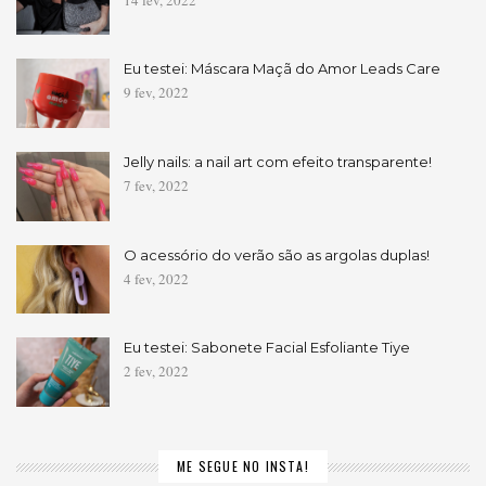
Eu testei: Máscara Maçã do Amor Leads Care
9 fev, 2022
Jelly nails: a nail art com efeito transparente!
7 fev, 2022
O acessório do verão são as argolas duplas!
4 fev, 2022
Eu testei: Sabonete Facial Esfoliante Tiye
2 fev, 2022
ME SEGUE NO INSTA!