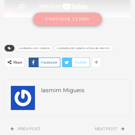
CONTINUE LENDO
cuidados com cabelo
cuidados do cabelo antes de dormir
Share
Facebook
Twitter
Iasmim Migueis
PREV POST
NEXT POST