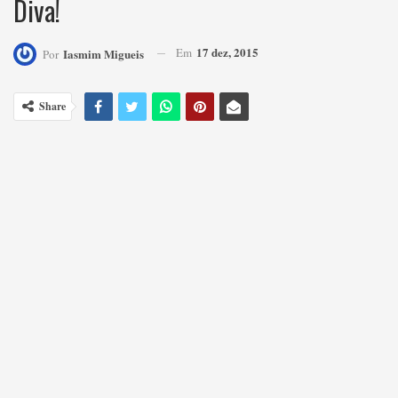
Diva!
17 dez, 2015
Em
Iasmim Migueis
Por
Share