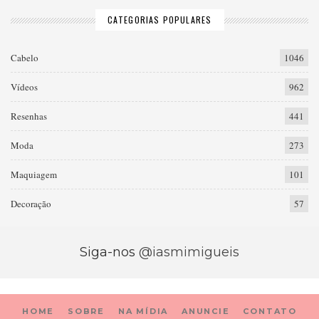
CATEGORIAS POPULARES
Cabelo
1046
Vídeos
962
Resenhas
441
Moda
273
Maquiagem
101
Decoração
57
Siga-nos
@iasmimigueis
HOME
SOBRE
NA MÍDIA
ANUNCIE
CONTATO