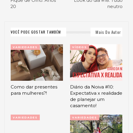
Fique de Olho: Anos
Look do dia #18: Tudo
20
neutro
Mais Do Autor
VOCÊ PODE GOSTAR TAMBÉM
VARIEDADES
VÍDEOS
Como dar presentes
Diário da Noiva #10:
para mulheres?!
Expectativa x realidade
de planejar um
casamento!
VARIEDADES
VARIEDADES