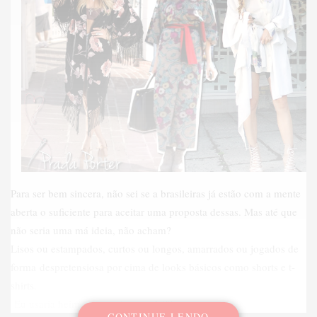
Para ser bem sincera, não sei se a brasileiras já estão com a mente
aberta o suficiente para aceitar uma proposta dessas. Mas até que
não seria uma má ideia, não acham?
Lisos ou estampados, curtos ou longos, amarrados ou jogados de
forma despretensiosa por cima de looks básicos como shorts e t-
shirts.
Eu usaria heim, mas será que rola??
CONTINUE LENDO