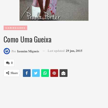
VARIEDADES
Como Uma Gueixa
29 jun, 2015
Last updated
Iasmim Migueis
Por
0
Share