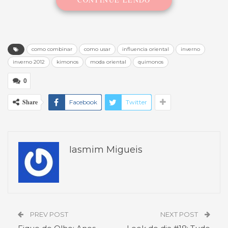
como combinar
como usar
influencia oriental
inverno
inverno 2012
kimonos
moda oriental
quimonos
0
Share
Facebook
Twitter
Iasmim Migueis
PREV POST
NEXT POST