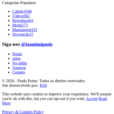
Categorias Populares
Cabelo
1046
Vídeos
962
Resenhas
441
Moda
273
Maquiagem
101
Decoração
57
Siga-nos
@iasmimigueis
Home
sobre
Na mídia
Anuncie
Contato
© 2026 - Prada Porter. Todos os direitos reservados.
Site desenvolvido por::
B20
This website uses cookies to improve your experience. We'll assume
you're ok with this, but you can opt-out if you wish.
Accept
Read
More
Privacy & Cookies Policy