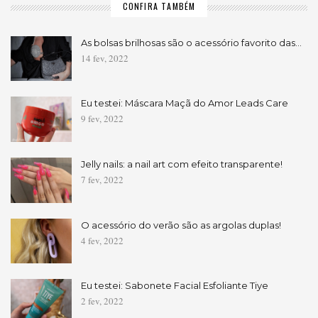
CONFIRA TAMBÉM
As bolsas brilhosas são o acessório favorito das…
14 fev, 2022
Eu testei: Máscara Maçã do Amor Leads Care
9 fev, 2022
Jelly nails: a nail art com efeito transparente!
7 fev, 2022
O acessório do verão são as argolas duplas!
4 fev, 2022
Eu testei: Sabonete Facial Esfoliante Tiye
2 fev, 2022