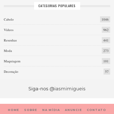
CATEGORIAS POPULARES
Cabelo
1046
Vídeos
962
Resenhas
441
Moda
273
Maquiagem
101
Decoração
57
Siga-nos
@iasmimigueis
HOME
SOBRE
NA MÍDIA
ANUNCIE
CONTATO