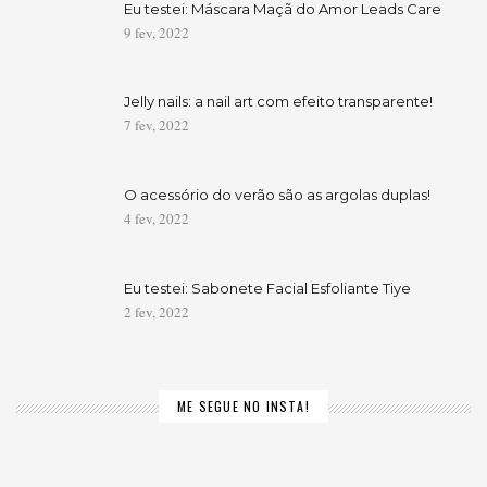
Eu testei: Máscara Maçã do Amor Leads Care
9 fev, 2022
Jelly nails: a nail art com efeito transparente!
7 fev, 2022
O acessório do verão são as argolas duplas!
4 fev, 2022
Eu testei: Sabonete Facial Esfoliante Tiye
2 fev, 2022
ME SEGUE NO INSTA!