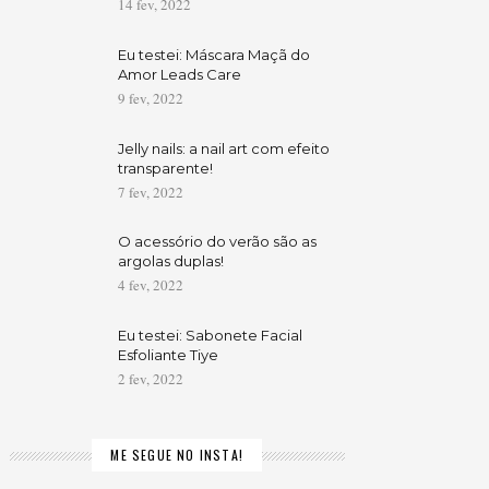
14 fev, 2022
Eu testei: Máscara Maçã do
Amor Leads Care
9 fev, 2022
Jelly nails: a nail art com efeito
transparente!
7 fev, 2022
O acessório do verão são as
argolas duplas!
4 fev, 2022
Eu testei: Sabonete Facial
Esfoliante Tiye
2 fev, 2022
ME SEGUE NO INSTA!