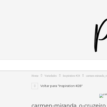
Home
Variedades
Inspiration #28
carmen-miranda_o
Voltar para "Inspiration #28"
carmen-miranda_o-cruzeiro