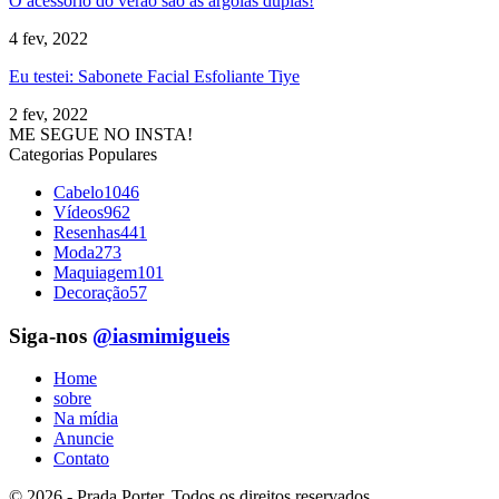
O acessório do verão são as argolas duplas!
4 fev, 2022
Eu testei: Sabonete Facial Esfoliante Tiye
2 fev, 2022
ME SEGUE NO INSTA!
Categorias Populares
Cabelo
1046
Vídeos
962
Resenhas
441
Moda
273
Maquiagem
101
Decoração
57
Siga-nos
@iasmimigueis
Home
sobre
Na mídia
Anuncie
Contato
© 2026 - Prada Porter. Todos os direitos reservados.