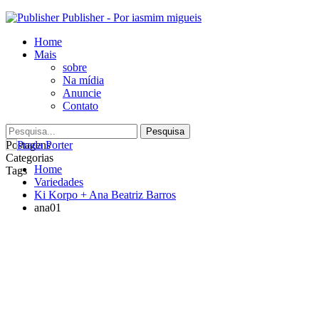
Publisher - Por iasmim migueis
Home
Mais
sobre
Na mídia
Anuncie
Contato
Postagens
Categorias
Home
Tags
Variedades
Ki Korpo + Ana Beatriz Barros
ana01