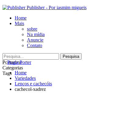
Publisher - Por iasmim migueis
Home
Mais
sobre
Na mídia
Anuncie
Contato
Postagens
Categorias
Home
Tags
Variedades
Lenços e cachecóis
cachecol-xadrez