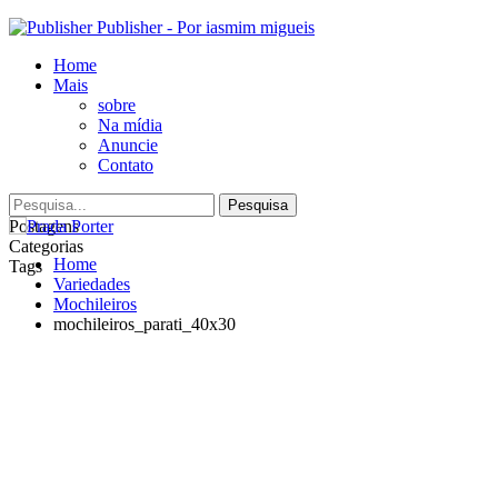
Publisher - Por iasmim migueis
Home
Mais
sobre
Na mídia
Anuncie
Contato
Postagens
Categorias
Home
Tags
Variedades
Mochileiros
mochileiros_parati_40x30