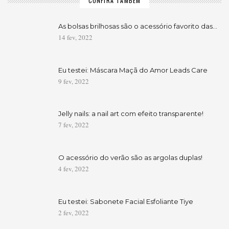
CONFIRA TAMBÉM
As bolsas brilhosas são o acessório favorito das…
14 fev, 2022
Eu testei: Máscara Maçã do Amor Leads Care
9 fev, 2022
Jelly nails: a nail art com efeito transparente!
7 fev, 2022
O acessório do verão são as argolas duplas!
4 fev, 2022
Eu testei: Sabonete Facial Esfoliante Tiye
2 fev, 2022