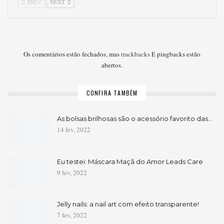
PREV
NEXT
Os comentários estão fechados, mas
trackbacks
E pingbacks estão
abertos.
CONFIRA TAMBÉM
As bolsas brilhosas são o acessório favorito das…
14 fev, 2022
Eu testei: Máscara Maçã do Amor Leads Care
9 fev, 2022
Jelly nails: a nail art com efeito transparente!
7 fev, 2022