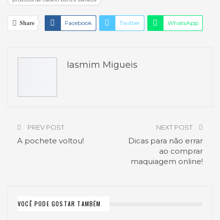
Share
Facebook
Twitter
WhatsApp
Pinterest
O email
Iasmim Migueis
PREV POST
NEXT POST
A pochete voltou!
Dicas para não errar
ao comprar
maquiagem online!
VOCÊ PODE GOSTAR TAMBÉM