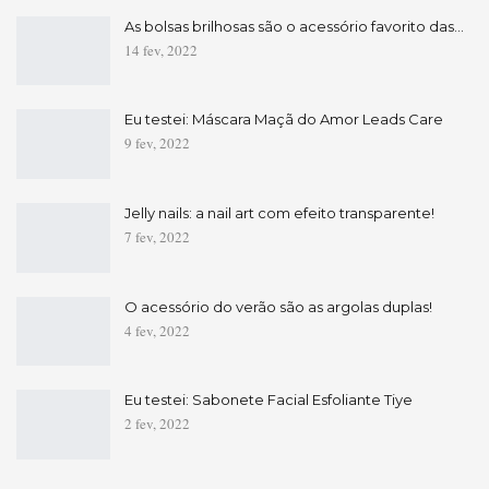
As bolsas brilhosas são o acessório favorito das…
14 fev, 2022
Eu testei: Máscara Maçã do Amor Leads Care
9 fev, 2022
Jelly nails: a nail art com efeito transparente!
7 fev, 2022
O acessório do verão são as argolas duplas!
4 fev, 2022
Eu testei: Sabonete Facial Esfoliante Tiye
2 fev, 2022