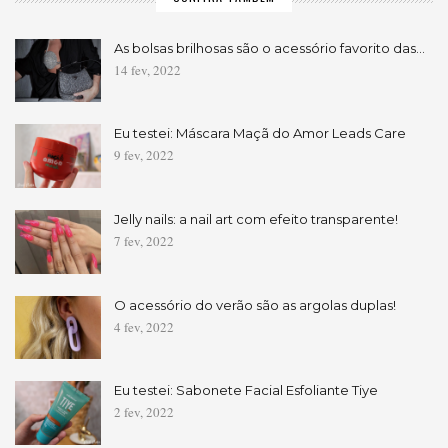
As bolsas brilhosas são o acessório favorito das…
14 fev, 2022
Eu testei: Máscara Maçã do Amor Leads Care
9 fev, 2022
Jelly nails: a nail art com efeito transparente!
7 fev, 2022
O acessório do verão são as argolas duplas!
4 fev, 2022
Eu testei: Sabonete Facial Esfoliante Tiye
2 fev, 2022