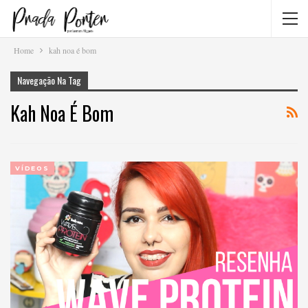
Home
kah noa é bom
Navegação Na Tag
Kah Noa É Bom
VÍDEOS