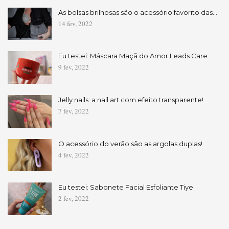
As bolsas brilhosas são o acessório favorito das…
14 fev, 2022
Eu testei: Máscara Maçã do Amor Leads Care
9 fev, 2022
Jelly nails: a nail art com efeito transparente!
7 fev, 2022
O acessório do verão são as argolas duplas!
4 fev, 2022
Eu testei: Sabonete Facial Esfoliante Tiye
2 fev, 2022