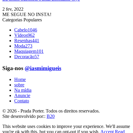
2 fev, 2022
ME SEGUE NO INSTA!
Categorias Populares
Cabelo
1046
Vídeos
962
Resenhas
441
Moda
273
Maquiagem
101
Decoração
57
Siga-nos
@iasmimigueis
Home
sobre
Na mídia
Anuncie
Contato
© 2026 - Prada Porter. Todos os direitos reservados.
Site desenvolvido por::
B20
This website uses cookies to improve your experience. We'll assume
you're ok with this, but you can opt-out if you wish.
Accept
Read