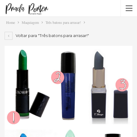
Home
Maquiagem
Três batons para arrasar!
Voltar para "Três batons para arrasar!"