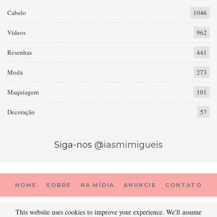
Cabelo
1046
Vídeos
962
Resenhas
441
Moda
273
Maquiagem
101
Decoração
57
Siga-nos
@iasmimigueis
HOME
SOBRE
NA MÍDIA
ANUNCIE
CONTATO
This website uses cookies to improve your experience. We'll assume
© 2026 - Prada Porter. Todos os direitos reservados.