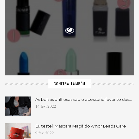
CONFIRA TAMBÉM
As bolsas brilhosas são o acessório favorito das…
14 fev, 2022
Eu testei: Máscara Maçã do Amor Leads Care
9 fev, 2022