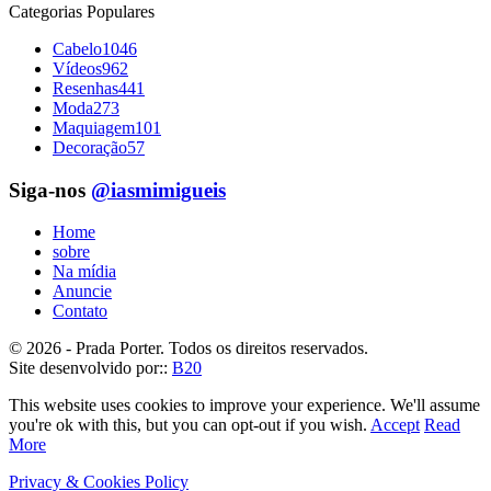
Categorias Populares
Cabelo
1046
Vídeos
962
Resenhas
441
Moda
273
Maquiagem
101
Decoração
57
Siga-nos
@iasmimigueis
Home
sobre
Na mídia
Anuncie
Contato
© 2026 - Prada Porter. Todos os direitos reservados.
Site desenvolvido por::
B20
This website uses cookies to improve your experience. We'll assume
you're ok with this, but you can opt-out if you wish.
Accept
Read
More
Privacy & Cookies Policy