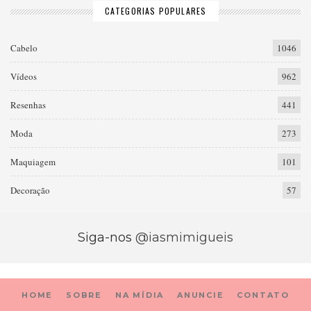
CATEGORIAS POPULARES
Cabelo
1046
Vídeos
962
Resenhas
441
Moda
273
Maquiagem
101
Decoração
57
Siga-nos
@iasmimigueis
HOME
SOBRE
NA MÍDIA
ANUNCIE
CONTATO