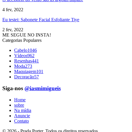
4 fev, 2022
Eu testei: Sabonete Facial Esfoliante Tiye
2 fev, 2022
ME SEGUE NO INSTA!
Categorias Populares
Cabelo
1046
Vídeos
962
Resenhas
441
Moda
273
Maquiagem
101
Decoração
57
Siga-nos
@iasmimigueis
Home
sobre
Na mídia
Anuncie
Contato
© 2026 - Prada Porter. Todos os direitos reservados.