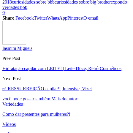
2018
curiosidades sobre bbb
curiosidades sobre big brother
expondo
verdades bbb
0
Share
Facebook
Twitter
WhatsApp
Pinterest
O email
Iasmim Migueis
Prev Post
Hidratação capilar com LEITE! | Leite Doce, Retrô Cosméticos
Next Post
✅ RESSURREIÇÃO capilar! | Intensive, Vizet
você pode gostar também
Mais do autor
Variedades
Como dar presentes para mulheres?!
Vídeos