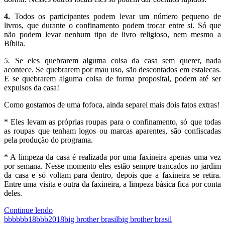
4.
Todos os participantes podem levar um número pequeno de
livros, que durante o confinamento podem trocar entre si. Só que
não podem levar nenhum tipo de livro religioso, nem mesmo a
Bíblia.
5.
Se eles quebrarem alguma coisa da casa sem querer, nada
acontece. Se quebrarem por mau uso, são descontados em estalecas.
E se quebrarem alguma coisa de forma proposital, podem até ser
expulsos da casa!
Como gostamos de uma fofoca, ainda separei mais dois fatos extras!
* Eles levam as próprias roupas para o confinamento, só que todas
as roupas que tenham logos ou marcas aparentes, são confiscadas
pela produção do programa.
* A limpeza da casa é realizada por uma faxineira apenas uma vez
por semana. Nesse momento eles estão sempre trancados no jardim
da casa e só voltam para dentro, depois que a faxineira se retira.
Entre uma visita e outra da faxineira, a limpeza básica fica por conta
deles.
Continue lendo
bbb
bbb18
bbb2018
big brother brasil
big brother brasil