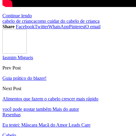
Continue lendo
cabelo de criança
como cuidar do cabelo de criança
Share
Facebook
Twitter
WhatsApp
Pinterest
O email
Iasmim Migueis
Prev Post
Guia prático do blazer!
Next Post
Alimentos que fazem o cabelo crescer mais rápido
você pode gostar também
Mais do autor
Resenhas
Eu testei: Máscara Maçã do Amor Leads Care
Cabelo