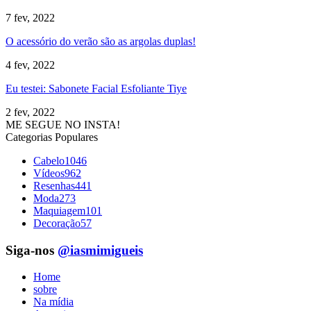
7 fev, 2022
O acessório do verão são as argolas duplas!
4 fev, 2022
Eu testei: Sabonete Facial Esfoliante Tiye
2 fev, 2022
ME SEGUE NO INSTA!
Categorias Populares
Cabelo
1046
Vídeos
962
Resenhas
441
Moda
273
Maquiagem
101
Decoração
57
Siga-nos
@iasmimigueis
Home
sobre
Na mídia