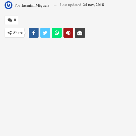
24 nov, 2018
Last updated
Iasmim Migueis
Por
0
Share