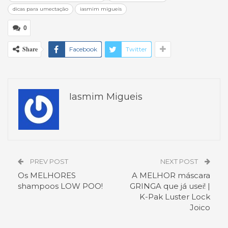
dicas para umectação
iasmim migueis
0
Share
Facebook
Twitter
Iasmim Migueis
PREV POST
NEXT POST
Os MELHORES
A MELHOR máscara
shampoos LOW POO!
GRINGA que já usei! |
K-Pak Luster Lock
Joico