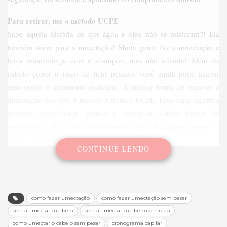
Para retirar, use o método UCPE
Sabe aquela história de que água e óleo não se misturam?! Ela
também serve para a umectação! Muita gente faz a umectação e
tenta remove-la já com o shampoo, mas não adianta! Além do
cabelo correr o risco de ficar pesado, você ainda pode acabar
removendo o tratamento realizado. A melhor forma de remover a
umectação dos fios, é usando a técnica UCPE. Essa sigla significa
umectar, condicionar, pausar e enxaguar. Então depois da
umectação, aplique um condicionador, aguarde alguns minutos e
aí sim, enxague!
CONTINUE LENDO
como fazer umectação
como fazer umectação sem pesar
como umectar o cabelo
como umectar o cabelo com oleo
como umectar o cabelo sem pesar
cronograma capilar