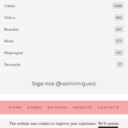
Cabelo
1046
Vídeos
962
Resenhas
441
Moda
273
Maquiagem
101
Decoração
57
Siga-nos
@iasmimigueis
HOME
SOBRE
NA MÍDIA
ANUNCIE
CONTATO
This website uses cookies to improve your experience. We'll assume
© 2026 - Prada Porter. Todos os direitos reservados.