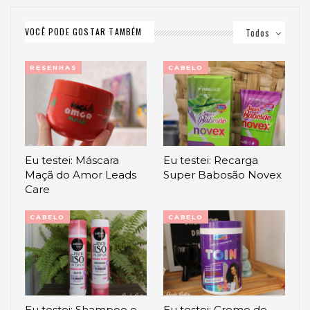
VOCÊ PODE GOSTAR TAMBÉM
Todos
RESENHAS
CABELO
Eu testei: Máscara
Eu testei: Recarga
Maçã do Amor Leads
Super Babosão Novex
Care
CABELO
CABELO
Eu testei: Shampoo e
Eu testei: Creme de