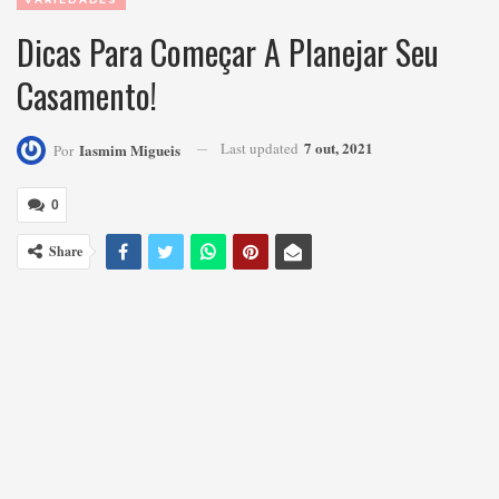
Dicas Para Começar A Planejar Seu
Casamento!
7 out, 2021
Last updated
Iasmim Migueis
Por
0
Share