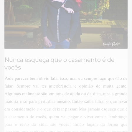
Nunca esqueça que o casamento é de
vocês
Pode parecer bem óbvio falar isso, mas eu sempre faço questão de
falar. Sempre vai ter interferência e opinião de muita gente.
Algumas realmente são em tons de ajuda ou de dica, mas a grande
maioria é só para perturbar mesmo. Então saiba filtrar o que levar
em consideração e o que deixar passar. Mas jamais esqueça que é
o casamento de vocês, quem vai pagar e viver com a lembrança
para o resto da vida, são vocês! Então façam da forma que
desejam, que sonham e que querem que aconteça, sem se importar