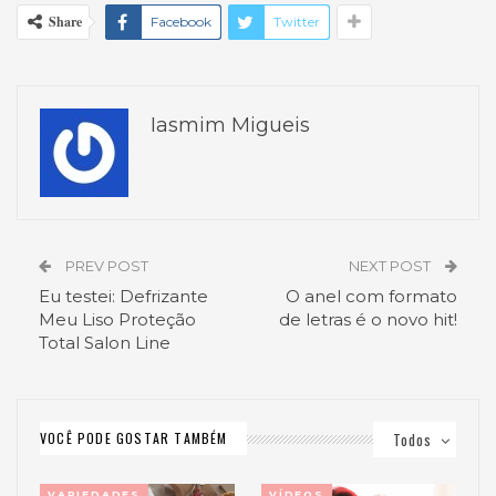
Share
Facebook
Twitter
Iasmim Migueis
PREV POST
NEXT POST
Eu testei: Defrizante
O anel com formato
Meu Liso Proteção
de letras é o novo hit!
Total Salon Line
VOCÊ PODE GOSTAR TAMBÉM
Todos
VARIEDADES
VÍDEOS