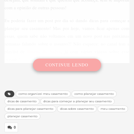
com a opinião de outras pessoas!
Eu poderia fazer um post por dia só dando dicas para começar a
planejar seu casamento! Mas por hoje, vamos ficar apenas com
essas, quem sabe não voltamos em um novo post nas próximas
semanas falando sobre o assunto?! Não esquece: no canal tem a
Diário da Noiva
playlist de
, já com vários vídeos sobre esse
assunto!
CONTINUE LENDO
como organizei meu casamento
como planejar casamento
dicas de casamento
dicas para começar a planejar seu casamento
dicas para planejar casamento
dicas sobre casamento
meu casamento
planejar casamento
0