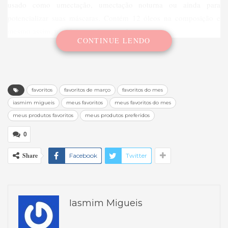
usado como umectação, umectação noturna ou ainda para
potencializar suas máscaras. Contém 12 óleos na composição e
mesmo assim, não deixa os fios pesados.
CONTINUE LENDO
favoritos
favoritos de março
favoritos do mes
iasmim migueis
meus favoritos
meus favoritos do mes
meus produtos favoritos
meus produtos preferidos
0
Share
Facebook
Twitter
Iasmim Migueis