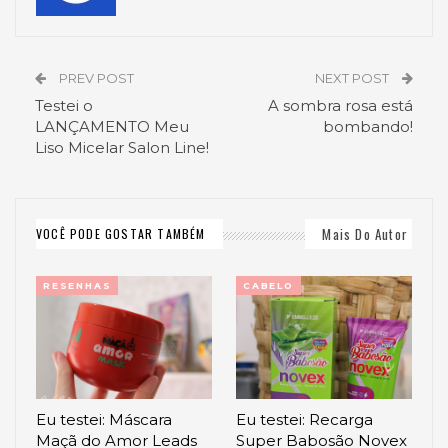
PREV POST
NEXT POST
Testei o
A sombra rosa está
LANÇAMENTO Meu
bombando!
Liso Micelar Salon Line!
Mais Do Autor
VOCÊ PODE GOSTAR TAMBÉM
RESENHAS
CABELO
Eu testei: Máscara
Eu testei: Recarga
Maçã do Amor Leads
Super Babosão Novex