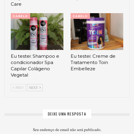
Care
CABELO
CABELO
Eu testei: Shampoo e
Eu testei: Creme de
condicionador Spa
Tratamento Toin
Capilar Colágeno
Embelleze
Vegetal
PREV
NEXT
DEIXE UMA RESPOSTA
Seu endereço de email não será publicado.