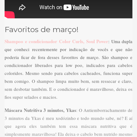
Favoritos de março!
Shampoo e condicionador Color Curls, Soul Power
: Uma dupla
que conheci recentemente por indicação de vocês e que não
poderia ficar de fora desses favoritos de março. São shampoo e
condicionador liberados para low poo, indicados para cabelos
coloridos. Mesmo sendo para cabelos cacheados, funciona super
bem comigo. O shampoo limpa muito bem, sem ressecar e claro,
sem desbotar também. E o condicionador é maravilhoso, deixa os
fios super selados e macios.
Máscara Nutritiva 3 minutos, Ykas
: O Antiemborrachamento de
3 minutos da Ykas é meu xodózinho e todo mundo sabe, né? E aí
que agora eles também tem essa máscara nutritiva que é
simplesmente maravilhosa! Ela deixa o cabelo bem nutrido mesmo