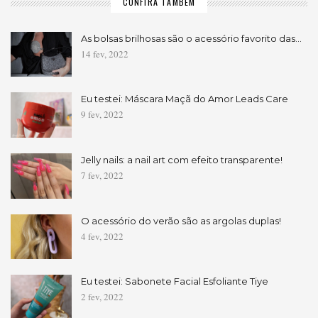
CONFIRA TAMBÉM
As bolsas brilhosas são o acessório favorito das…
14 fev, 2022
Eu testei: Máscara Maçã do Amor Leads Care
9 fev, 2022
Jelly nails: a nail art com efeito transparente!
7 fev, 2022
O acessório do verão são as argolas duplas!
4 fev, 2022
Eu testei: Sabonete Facial Esfoliante Tiye
2 fev, 2022