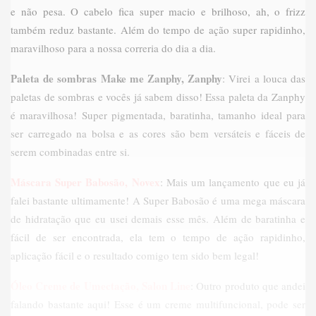
e não pesa. O cabelo fica super macio e brilhoso, ah, o frizz
também reduz bastante. Além do tempo de ação super rapidinho,
maravilhoso para a nossa correria do dia a dia.
Paleta de sombras Make me Zanphy, Zanphy
: Virei a louca das
paletas de sombras e vocês já sabem disso! Essa paleta da Zanphy
é maravilhosa! Super pigmentada, baratinha, tamanho ideal para
ser carregado na bolsa e as cores são bem versáteis e fáceis de
serem combinadas entre si.
Máscara Super Babosão, Novex
: Mais um lançamento que eu já
falei bastante ultimamente! A Super Babosão é uma mega máscara
de hidratação que eu usei demais esse mês. Além de baratinha e
fácil de ser encontrada, ela tem o tempo de ação rapidinho,
aplicação fácil e o resultado comigo tem sido bem legal!
Óleo Creme de Umectação, Salon Line
: Outro produto que andei
falando bastante aqui! Esse é um creme multifuncional, pode ser