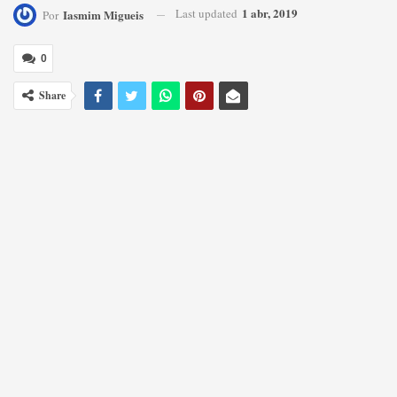
1 abr, 2019
Last updated
Iasmim Migueis
Por
0
Share