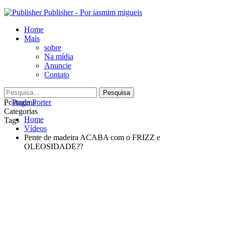
Publisher - Por iasmim migueis
Home
Mais
sobre
Na mídia
Anuncie
Contato
Postagens
Categorias
Home
Tags
Vídeos
Pente de madeira ACABA com o FRIZZ e
OLEOSIDADE??