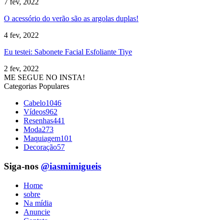
7 fev, 2022
O acessório do verão são as argolas duplas!
4 fev, 2022
Eu testei: Sabonete Facial Esfoliante Tiye
2 fev, 2022
ME SEGUE NO INSTA!
Categorias Populares
Cabelo
1046
Vídeos
962
Resenhas
441
Moda
273
Maquiagem
101
Decoração
57
Siga-nos
@iasmimigueis
Home
sobre
Na mídia
Anuncie