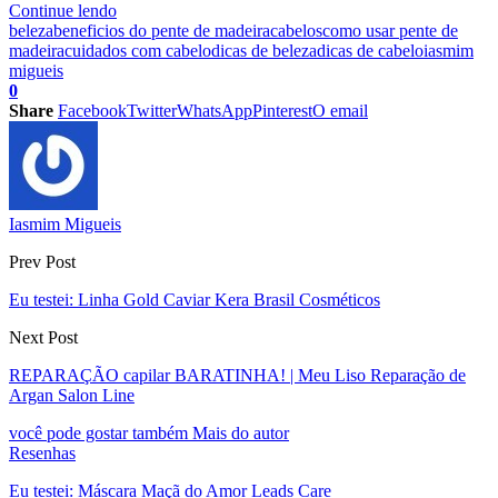
Continue lendo
beleza
beneficios do pente de madeira
cabelos
como usar pente de
madeira
cuidados com cabelo
dicas de beleza
dicas de cabelo
iasmim
migueis
0
Share
Facebook
Twitter
WhatsApp
Pinterest
O email
Iasmim Migueis
Prev Post
Eu testei: Linha Gold Caviar Kera Brasil Cosméticos
Next Post
REPARAÇÃO capilar BARATINHA! | Meu Liso Reparação de
Argan Salon Line
você pode gostar também
Mais do autor
Resenhas
Eu testei: Máscara Maçã do Amor Leads Care