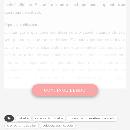
mais facilidade. E esse é um outro sinal que aparece quando usar
queratina no cabelo.
Opacos e elástico
O mais grave que pode acontecer com o cabelo quando ele está
sem queratina, é se tornar elástico! E quando ignoramos todos os
sinais mais leves, infelizmente é isso que acontece! Falamos que o
cabelo se torna elástico, quando ele perde toda a sua estrutura
interior, principalmente a queratina. Isso é mais comum de
acontecer nos cabelos que passam por processos químicos
frequentes, mas todos os tipos de cabelo estão propensos a esse
tipo de dano!
CONTINUE LENDO
cabelos
cabelos danificados
como usar queratina no cabelo
cronograma capilar
cuidados com cabelo