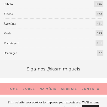
Cabelo
1046
Vídeos
962
Resenhas
441
Moda
273
Maquiagem
101
Decoração
57
Siga-nos
@iasmimigueis
HOME
SOBRE
NA MÍDIA
ANUNCIE
CONTATO
This website uses cookies to improve your experience. We'll assume
© 2026 - Prada Porter. Todos os direitos reservados.