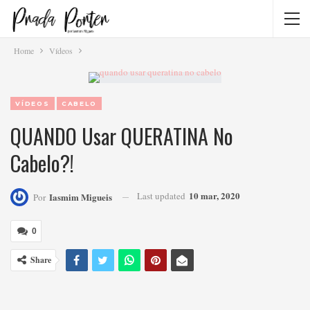
Home
Vídeos
VÍDEOS
CABELO
QUANDO Usar QUERATINA No
Cabelo?!
10 mar, 2020
Last updated
Iasmim Migueis
Por
0
Share