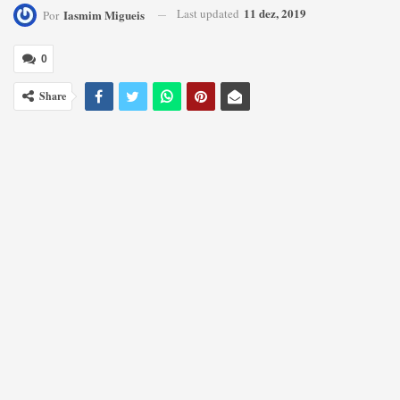
11 dez, 2019
Last updated
Iasmim Migueis
Por
0
Share