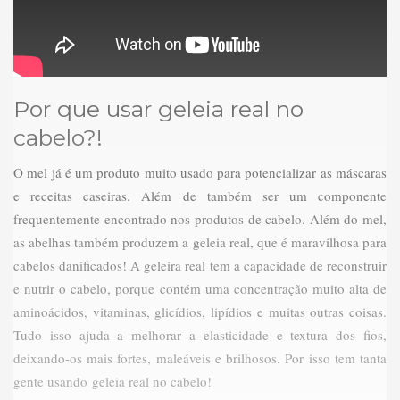
Por que usar geleia real no
cabelo?!
O mel já é um produto muito usado para potencializar as máscaras
e receitas caseiras. Além de também ser um componente
frequentemente encontrado nos produtos de cabelo. Além do mel,
as abelhas também produzem a geleia real, que é maravilhosa para
cabelos danificados! A geleira real tem a capacidade de reconstruir
e nutrir o cabelo, porque contém uma concentração muito alta de
aminoácidos, vitaminas, glicídios, lipídios e muitas outras coisas.
Tudo isso ajuda a melhorar a elasticidade e textura dos fios,
deixando-os mais fortes, maleáveis e brilhosos. Por isso tem tanta
gente usando geleia real no cabelo!