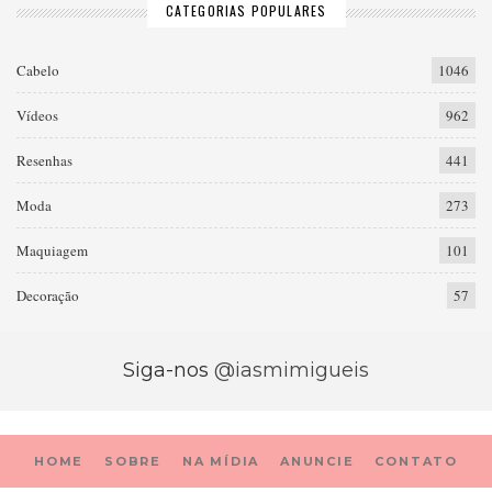
CATEGORIAS POPULARES
Cabelo
1046
Vídeos
962
Resenhas
441
Moda
273
Maquiagem
101
Decoração
57
Siga-nos
@iasmimigueis
HOME
SOBRE
NA MÍDIA
ANUNCIE
CONTATO