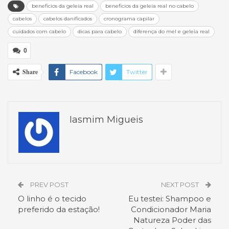
beneficios da geleia real
beneficios da geleia real no cabelo
cabelos
cabelos danificados
cronograma capilar
cuidados com cabelo
dicas para cabelo
diferença do mel e geleia real
0
Share
Facebook
Twitter
Iasmim Migueis
PREV POST
NEXT POST
O linho é o tecido
Eu testei: Shampoo e
preferido da estação!
Condicionador Maria
Natureza Poder das