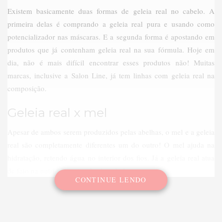
Existem basicamente duas formas de geleia real no cabelo. A
primeira delas é comprando a geleia real pura e usando como
potencializador nas máscaras. E a segunda forma é apostando em
produtos que já contenham geleia real na sua fórmula. Hoje em
dia, não é mais difícil encontrar esses produtos não! Muitas
marcas, inclusive a Salon Line, já tem linhas com geleia real na
composição.
Geleia real x mel
Apesar de ambos serem produzidos pelas abelhas, o mel e a geleia
real são completamente diferentes um do outro! O mel ajuda na
hidratação, retendo água no interior dos fios. Já a geleia real atua
de fato na nutri-reconstrução do cabelo.
CONTINUE LENDO