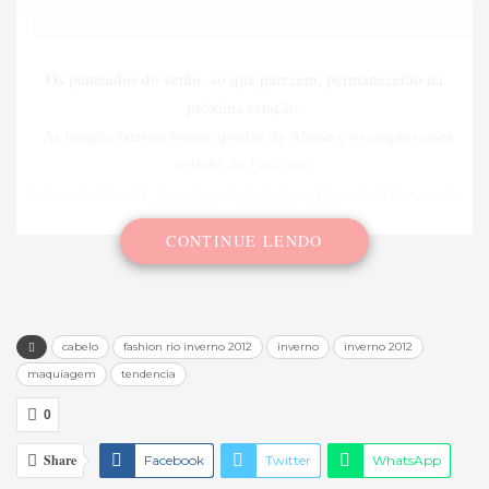
Os penteados do verão, ao que parecem, permanecerão na
próxima estação.
As tranças laterais foram apostas da Alessa e os coques com
redinha da Patachou.
Já pegou uma vez, mas será que tem força pra sobreviver a mais
uma estação?
CONTINUE LENDO
cabelo
fashion rio inverno 2012
inverno
inverno 2012
maquiagem
tendencia
0
Share
Facebook
Twitter
WhatsApp