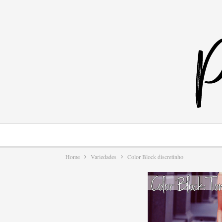
Home
Variedades
Color Block discretinho