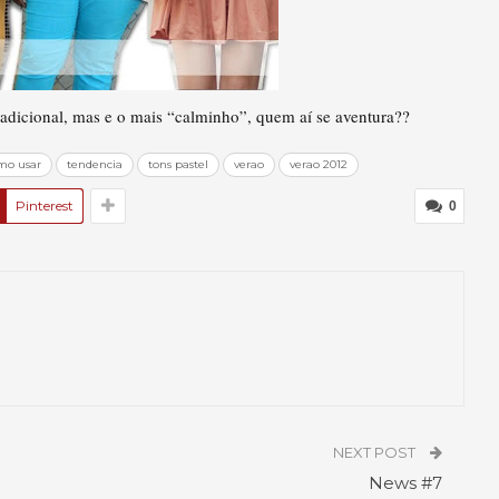
tradicional, mas e o mais “calminho”, quem aí se aventura??
mo usar
tendencia
tons pastel
verao
verao 2012
Pinterest
0
NEXT POST
News #7