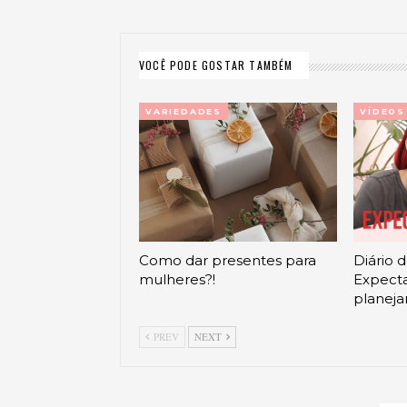
VOCÊ PODE GOSTAR TAMBÉM
VARIEDADES
VÍDEOS
Como dar presentes para
Diário 
mulheres?!
Expecta
planej
PREV
NEXT