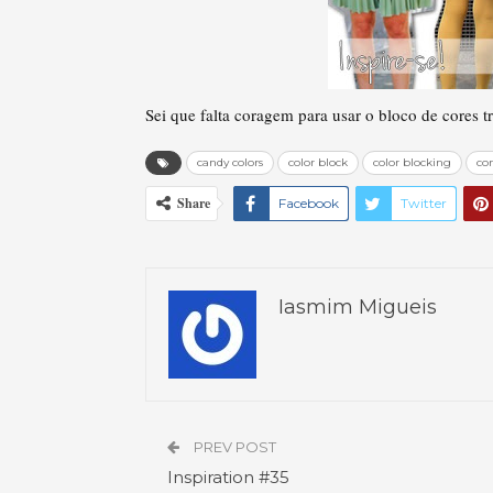
Sei que falta coragem para usar o bloco de cores 
candy colors
color block
color blocking
co
Share
Facebook
Twitter
Iasmim Migueis
PREV POST
Inspiration #35