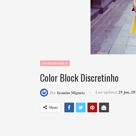
VARIEDADES
Color Block Discretinho
29 jun, 20
Last updated
Iasmim Migueis
Por
Share