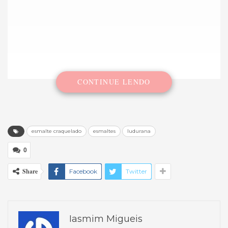
CONTINUE LENDO
esmalte craquelado
esmaltes
ludurana
0
Share
Facebook
Twitter
Iasmim Migueis