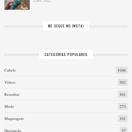
2 fev, 2022
ME SEGUE NO INSTA!
CATEGORIAS POPULARES
Cabelo
1046
Vídeos
962
Resenhas
441
Moda
273
Maquiagem
101
Decoração
57