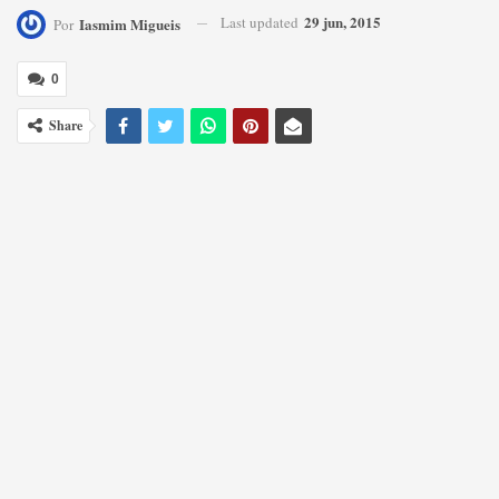
29 jun, 2015
Last updated
Iasmim Migueis
Por
0
Share