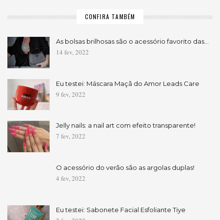
CONFIRA TAMBÉM
As bolsas brilhosas são o acessório favorito das…
14 fev, 2022
Eu testei: Máscara Maçã do Amor Leads Care
9 fev, 2022
Jelly nails: a nail art com efeito transparente!
7 fev, 2022
O acessório do verão são as argolas duplas!
4 fev, 2022
Eu testei: Sabonete Facial Esfoliante Tiye