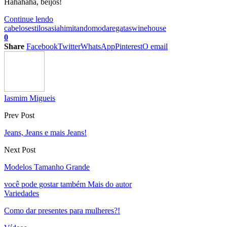
Hahahaha, beijos!
Continue lendo
cabelos
estilosas
iah
imitando
moda
regatas
winehouse
0
Share
Facebook
Twitter
WhatsApp
Pinterest
O email
Iasmim Migueis
Prev Post
Jeans, Jeans e mais Jeans!
Next Post
Modelos Tamanho Grande
você pode gostar também
Mais do autor
Variedades
Como dar presentes para mulheres?!