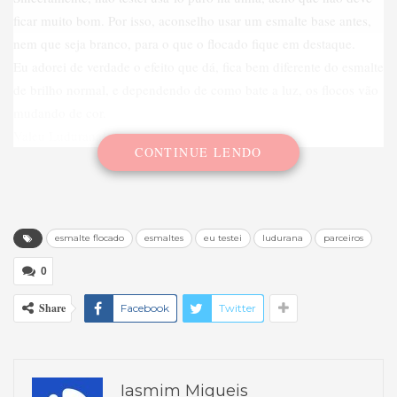
ficar muito bom. Por isso, aconselho usar um esmalte base antes,
nem que seja branco, para o que o flocado fique em destaque.
Eu adorei de verdade o efeito que dá, fica bem diferente do esmalte
de brilho normal, e dependendo de como bate a luz, os flocos vão
mudando de cor.
Valeu Ludurana!
CONTINUE LENDO
esmalte flocado
esmaltes
eu testei
ludurana
parceiros
0
Share
Facebook
Twitter
Iasmim Migueis