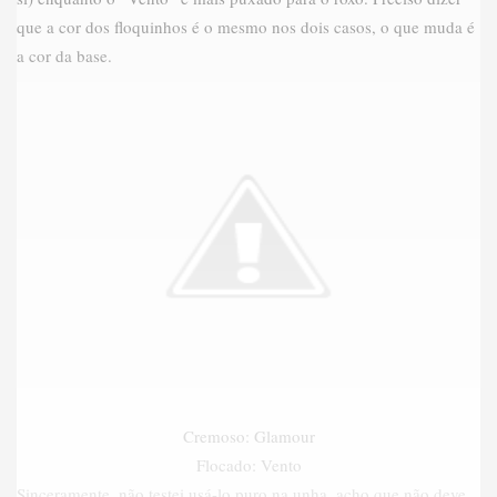
que a cor dos floquinhos é o mesmo nos dois casos, o que muda é
a cor da base.
Cremoso: Glamour
Flocado: Vento
Sinceramente, não testei usá-lo puro na unha, acho que não deve