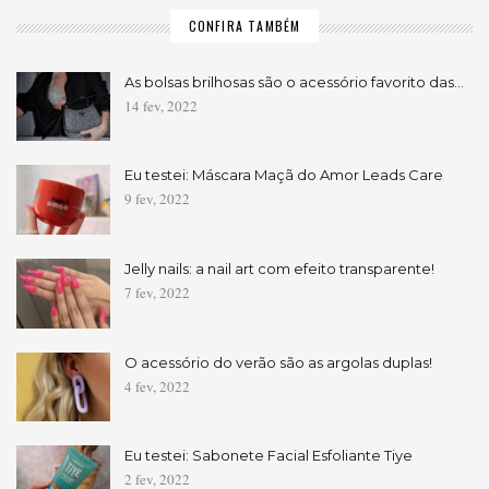
CONFIRA TAMBÉM
As bolsas brilhosas são o acessório favorito das…
14 fev, 2022
Eu testei: Máscara Maçã do Amor Leads Care
9 fev, 2022
Jelly nails: a nail art com efeito transparente!
7 fev, 2022
O acessório do verão são as argolas duplas!
4 fev, 2022
Eu testei: Sabonete Facial Esfoliante Tiye
2 fev, 2022