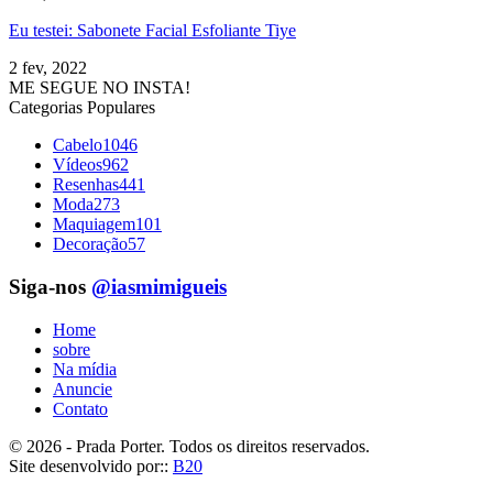
Eu testei: Sabonete Facial Esfoliante Tiye
2 fev, 2022
ME SEGUE NO INSTA!
Categorias Populares
Cabelo
1046
Vídeos
962
Resenhas
441
Moda
273
Maquiagem
101
Decoração
57
Siga-nos
@iasmimigueis
Home
sobre
Na mídia
Anuncie
Contato
© 2026 - Prada Porter. Todos os direitos reservados.
Site desenvolvido por::
B20