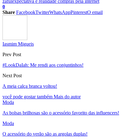
zaful
expectativa e realidade compras pela internet
0
Share
Facebook
Twitter
WhatsApp
Pinterest
O email
Iasmim Migueis
Prev Post
#LookDaIah: Me rendi aos conjuntinhos!
Next Post
A meia calça branca voltou!
você pode gostar também
Mais do autor
Moda
As bolsas brilhosas são o acessório favorito das influencers!
Moda
O acessório do verão são as argolas duplas!