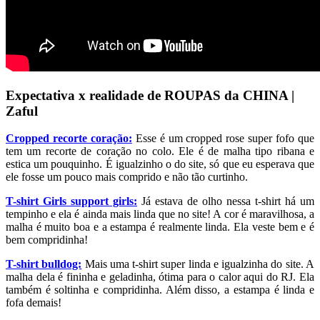
Expectativa x realidade de ROUPAS da CHINA |
Zaful
Cropped recorte coração:
Esse é um cropped rose super fofo que
tem um recorte de coração no colo. Ele é de malha tipo ribana e
estica um pouquinho. É igualzinho o do site, só que eu esperava que
ele fosse um pouco mais comprido e não tão curtinho.
T-shirt Girls support girls:
Já estava de olho nessa t-shirt há um
tempinho e ela é ainda mais linda que no site! A cor é maravilhosa, a
malha é muito boa e a estampa é realmente linda. Ela veste bem e é
bem compridinha!
T-shirt bulldog:
Mais uma t-shirt super linda e igualzinha do site. A
malha dela é fininha e geladinha, ótima para o calor aqui do RJ. Ela
também é soltinha e compridinha. Além disso, a estampa é linda e
fofa demais!