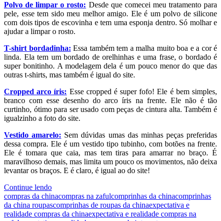
Polvo de limpar o rosto:
Desde que comecei meu tratamento para
pele, esse tem sido meu melhor amigo. Ele é um polvo de silicone
com dois tipos de escovinha e tem uma esponja dentro. Só molhar e
ajudar a limpar o rosto.
T-shirt bordadinha:
Essa também tem a malha muito boa e a cor é
linda. Ela tem um bordado de orelhinhas e uma frase, o bordado é
super bonitinho. A modelagem dela é um pouco menor do que das
outras t-shirts, mas também é igual do site.
Cropped arco íris:
Esse cropped é super fofo! Ele é bem simples,
branco com esse desenho do arco íris na frente. Ele não é tão
curtinho, ótimo para ser usado com peças de cintura alta. Também é
igualzinho a foto do site.
Vestido amarelo:
Sem dúvidas umas das minhas peças preferidas
dessa compra. Ele é um vestido tipo tubinho, com botões na frente.
Ele é tomara que caia, mas tem tiras para amarrar no braço. É
maravilhoso demais, mas limita um pouco os movimentos, não deixa
levantar os braços. E é claro, é igual ao do site!
Continue lendo
compras da china
compras na zaful
comprinhas da china
comprinhas
da china roupas
comprinhas de roupas da china
expectativa e
realidade compras da china
expectativa e realidade compras na