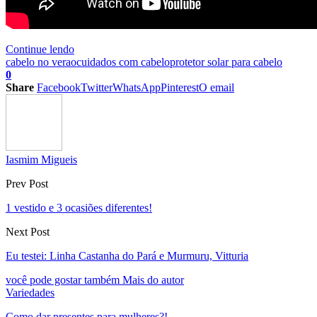
Continue lendo
cabelo no verao
cuidados com cabelo
protetor solar para cabelo
0
Share
Facebook
Twitter
WhatsApp
Pinterest
O email
Iasmim Migueis
Prev Post
1 vestido e 3 ocasiões diferentes!
Next Post
Eu testei: Linha Castanha do Pará e Murmuru, Vitturia
você pode gostar também
Mais do autor
Variedades
Como dar presentes para mulheres?!