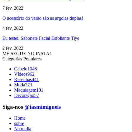
7 fev, 2022
O acessório do verão são as argolas duplas!
4 fev, 2022
Eu testei: Sabonete Facial Esfoliante Tiye
2 fev, 2022
ME SEGUE NO INSTA!
Categorias Populares
Cabelo
1046
Vídeos
962
Resenhas
441
Moda
273
Maquiagem
101
Decoração
57
Siga-nos
@iasmimigueis
Home
sobre
Na mídia