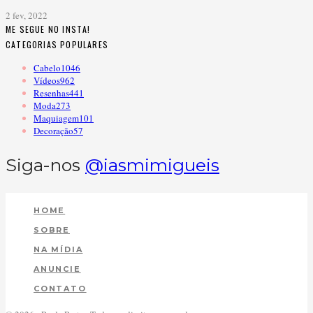
2 fev, 2022
ME SEGUE NO INSTA!
CATEGORIAS POPULARES
Cabelo
1046
Vídeos
962
Resenhas
441
Moda
273
Maquiagem
101
Decoração
57
Siga-nos
@iasmimigueis
HOME
SOBRE
NA MÍDIA
ANUNCIE
CONTATO