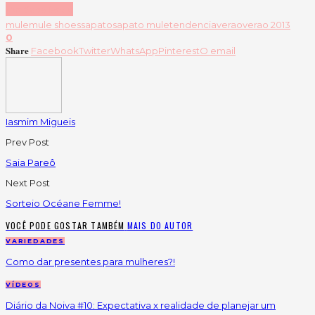
Continue lendo
mule
mule shoes
sapato
sapato mule
tendencia
verao
verao 2013
0
Share
Facebook
Twitter
WhatsApp
Pinterest
O email
Iasmim Migueis
Prev Post
Saia Pareô
Next Post
Sorteio Océane Femme!
VOCÊ PODE GOSTAR TAMBÉM
MAIS DO AUTOR
VARIEDADES
Como dar presentes para mulheres?!
VÍDEOS
Diário da Noiva #10: Expectativa x realidade de planejar um