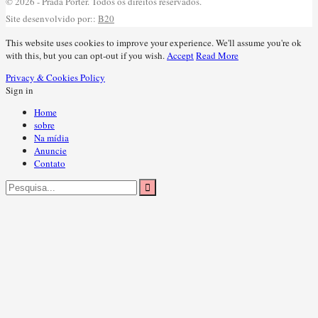
© 2026 - Prada Porter. Todos os direitos reservados.
Site desenvolvido por::
B20
This website uses cookies to improve your experience. We'll assume you're ok
with this, but you can opt-out if you wish.
Accept
Read More
Privacy & Cookies Policy
Sign in
Home
sobre
Na mídia
Anuncie
Contato