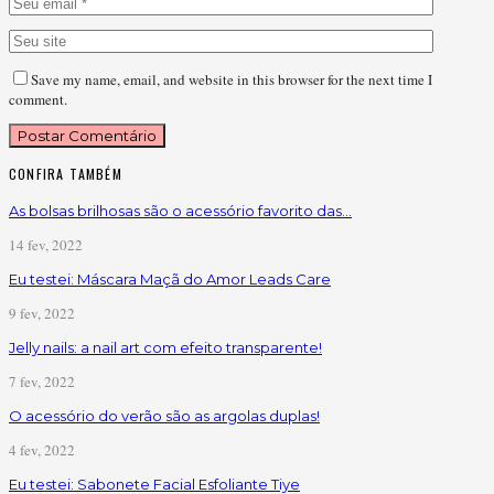
Save my name, email, and website in this browser for the next time I
comment.
CONFIRA TAMBÉM
As bolsas brilhosas são o acessório favorito das…
14 fev, 2022
Eu testei: Máscara Maçã do Amor Leads Care
9 fev, 2022
Jelly nails: a nail art com efeito transparente!
7 fev, 2022
O acessório do verão são as argolas duplas!
4 fev, 2022
Eu testei: Sabonete Facial Esfoliante Tiye