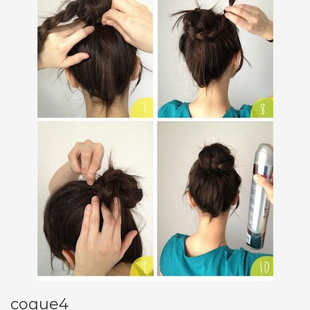
coque4