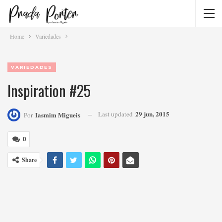
Home
Variedades
VARIEDADES
Inspiration #25
29 jun, 2015
Last updated
Iasmim Migueis
Por
0
Share