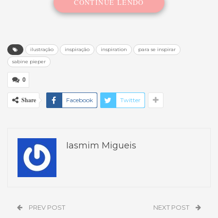
CONTINUE LENDO
ilustração
inspiração
inspiration
para se inspirar
sabine pieper
0
Share
Facebook
Twitter
Iasmim Migueis
PREV POST
NEXT POST