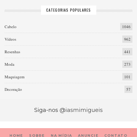
CATEGORIAS POPULARES
Cabelo
1046
Vídeos
962
Resenhas
441
Moda
273
Maquiagem
101
Decoração
57
Siga-nos
@iasmimigueis
HOME
SOBRE
NA MÍDIA
ANUNCIE
CONTATO