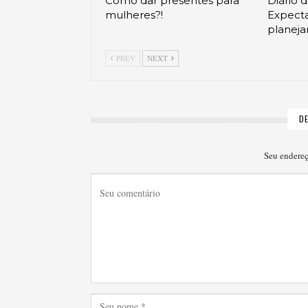
Como dar presentes para
Diário 
mulheres?!
Expecta
planej
PREV
NEXT
D
Seu endereç