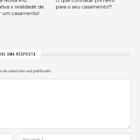
da Noiva #10:
O que contratar primeiro
tiva x realidade de
para o seu casamento?!
ar um casamento!
EIXE UMA RESPOSTA
o de email não será publicado.