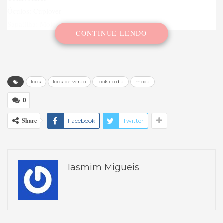
Óculos: Cuplover
Sapatilha: Moleca
CONTINUE LENDO
look
look de verao
look do dia
moda
0
Share
Facebook
Twitter
Iasmim Migueis