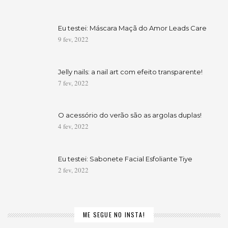
Eu testei: Máscara Maçã do Amor Leads Care
9 fev, 2022
Jelly nails: a nail art com efeito transparente!
7 fev, 2022
O acessório do verão são as argolas duplas!
4 fev, 2022
Eu testei: Sabonete Facial Esfoliante Tiye
2 fev, 2022
ME SEGUE NO INSTA!