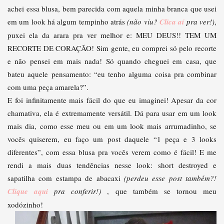
achei essa blusa, bem parecida com aquela minha branca que usei
em um look há algum tempinho atrás
(não viu?
Clica aí
pra ver!)
,
puxei ela da arara pra ver melhor e: MEU DEUS!! TEM UM
RECORTE DE CORAÇÃO! Sim gente, eu comprei só pelo recorte
e não pensei em mais nada! Só quando cheguei em casa, que
bateu aquele pensamento: “eu tenho alguma coisa pra combinar
com uma peça amarela?”.
E foi infinitamente mais fácil do que eu imaginei! Apesar da cor
chamativa, ela é extremamente versátil. Dá para usar em um look
mais dia, como esse meu ou em um look mais arrumadinho, se
vocês quiserem, eu faço um post daquele “1 peça e 3 looks
diferentes”, com essa blusa pra vocês verem como é fácil! E me
rendi a mais duas tendências nesse look: short destroyed e
sapatilha com estampa de abacaxi
(perdeu esse post também?!
Clique aqui
pra conferir!)
, que também se tornou meu
xodózinho!