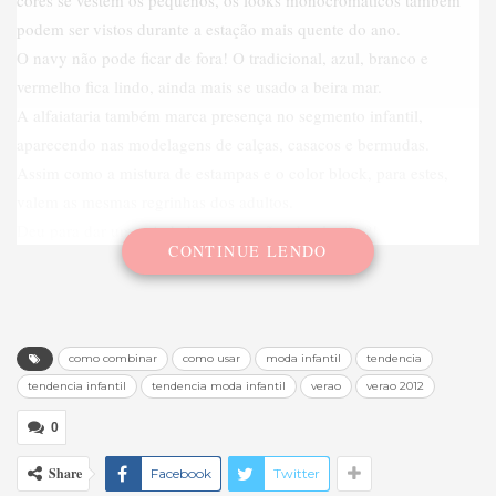
cores se vestem os pequenos, os looks monocromáticos também
podem ser vistos durante a estação mais quente do ano.
O navy não pode ficar de fora! O tradicional, azul, branco e
vermelho fica lindo, ainda mais se usado a beira mar.
A alfaiataria também marca presença no segmento infantil,
aparecendo nas modelagens de calças, casacos e bermudas.
Assim como a mistura de estampas e o color block, para estes,
valem as mesmas regrinhas dos adultos.
Deu para dar uma ajudada nas mamães de plantão?!
CONTINUE LENDO
como combinar
como usar
moda infantil
tendencia
tendencia infantil
tendencia moda infantil
verao
verao 2012
0
Share
Facebook
Twitter