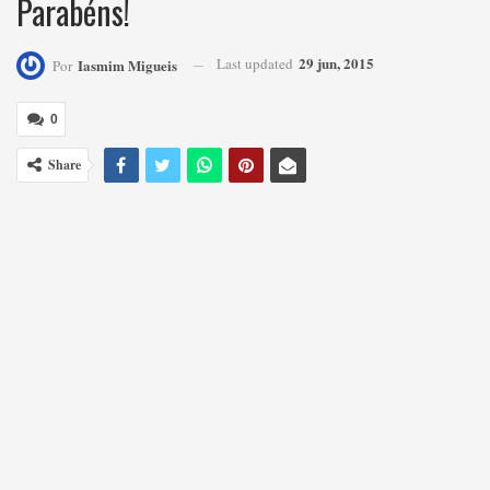
Parabéns!
29 jun, 2015
Last updated
Iasmim Migueis
Por
0
Share