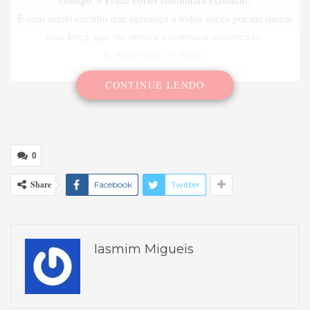
comigo, o Prada Porter continuará existindo!
É com muito carinho que agradeço a todos vocês por me darem
essa força, que me motiva a continuar escrevendo.
E, nem o céu é o limite!
Iremos crescer muuuuuuiiiito juntos ainda!
CONTINUE LENDO
0
Share
Facebook
Twitter
Iasmim Migueis