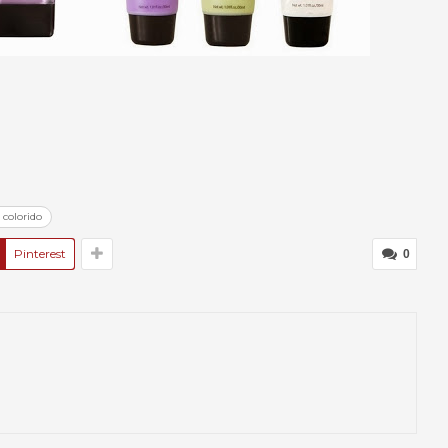
 colorido
Pinterest
0