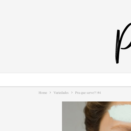
Home
Variedades
Pra que serve?! #4