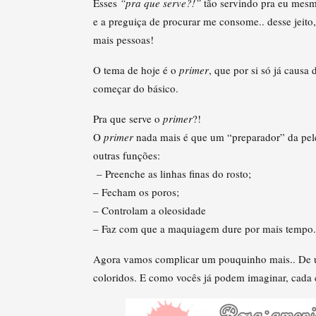
Esses
“pra que serve?!”
tão servindo pra eu mes
e a preguiça de procurar me consome.. desse jeit
mais pessoas!
O tema de hoje é o
primer
, que por si só já caus
começar do básico.
Pra que serve o
primer
?!
O
primer
nada mais é que um “preparador” da pel
outras funções:
– Preenche as linhas finas do rosto;
– Fecham os poros;
– Controlam a oleosidade
– Faz com que a maquiagem dure por mais tempo.
Agora vamos complicar um pouquinho mais.. De um
coloridos. E como vocês já podem imaginar, cada 