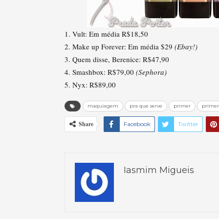
1. Vult: Em média R$18,50
2. Make up Forever: Em média $29
(Ebay!)
3. Quem disse, Berenice: R$47,90
4. Smashbox: R$79,00
(Sephora)
5. Nyx: R$89,00
maquiagem
pra que serve
primer
primer
Share
Facebook
Twitter
Iasmim Migueis