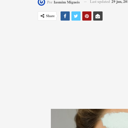
29 jun, 20
Last updated
Iasmim Migueis
Por
Share