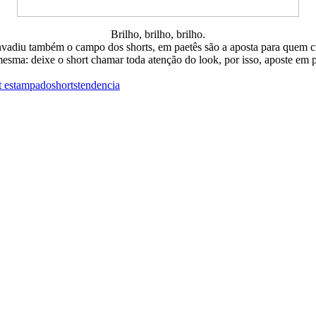
Brilho, brilho, brilho.
invadiu também o campo dos shorts, em paetês são a aposta para quem c
esma: deixe o short chamar toda atenção do look, por isso, aposte em pe
t estampado
shorts
tendencia