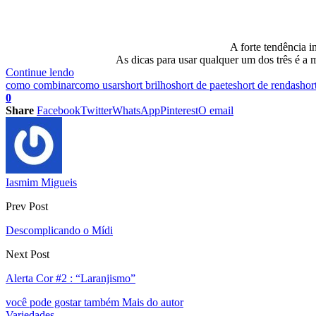
A forte tendência 
As dicas para usar qualquer um dos três é a m
Continue lendo
como combinar
como usar
short brilho
short de paete
short de renda
shor
0
Share
Facebook
Twitter
WhatsApp
Pinterest
O email
Iasmim Migueis
Prev Post
Descomplicando o Mídi
Next Post
Alerta Cor #2 : “Laranjismo”
você pode gostar também
Mais do autor
Variedades