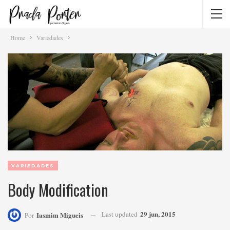
Home
Variedades
VARIEDADES
Body Modification
29 jun, 2015
Last updated
Iasmim Migueis
Por