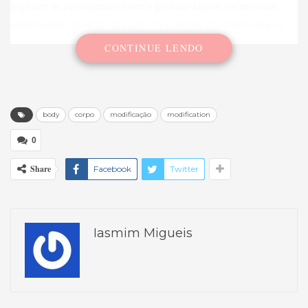
Implante de aço cirurgico entre a gordura da pele e o musculo,
onde metade do objeto fica exposto e metade pra dentro da pele.
CONTINUE LENDO
body
corpo
modificação
modification
0
Share
Facebook
Twitter
Iasmim Migueis