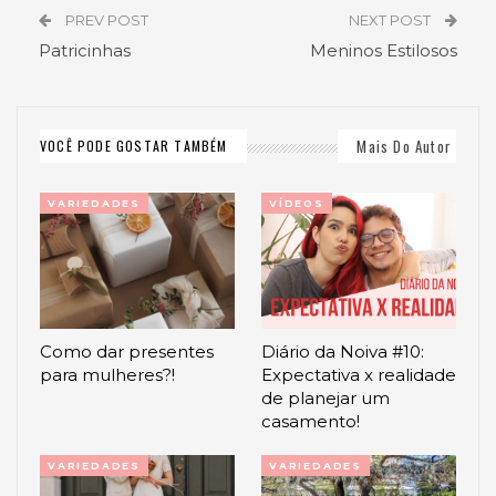
PREV POST
NEXT POST
Patricinhas
Meninos Estilosos
Mais Do Autor
VOCÊ PODE GOSTAR TAMBÉM
VARIEDADES
VÍDEOS
Como dar presentes
Diário da Noiva #10:
para mulheres?!
Expectativa x realidade
de planejar um
casamento!
VARIEDADES
VARIEDADES