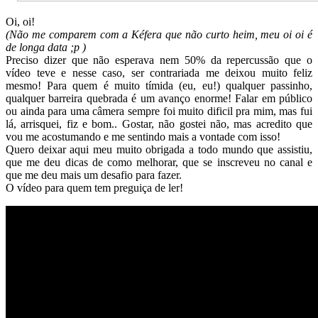
Oi, oi!
(Não me comparem com a Kéfera que não curto heim, meu oi oi é
de longa data ;p )
Preciso dizer que não esperava nem 50% da repercussão que o
vídeo teve e nesse caso, ser contrariada me deixou muito feliz
mesmo! Para quem é muito tímida (eu, eu!) qualquer passinho,
qualquer barreira quebrada é um avanço enorme! Falar em público
ou ainda para uma câmera sempre foi muito dificil pra mim, mas fui
lá, arrisquei, fiz e bom.. Gostar, não gostei não, mas acredito que
vou me acostumando e me sentindo mais a vontade com isso!
Quero deixar aqui meu muito obrigada a todo mundo que assistiu,
que me deu dicas de como melhorar, que se inscreveu no canal e
que me deu mais um desafio para fazer.
O vídeo para quem tem preguiça de ler!