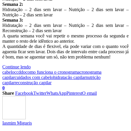
Semana 2:
Hidratação – 2 dias sem lavar – Nutrição – 2 dias sem lavar –
Nutrição – 2 dias sem lavar
Semana 3:
Hidratação – 2 dias sem lavar – Nutrição – 2 dias sem lavar –
Reconstrução – 2 dias sem lavar
A quarta semana você vai repetir o mesmo processo da segunda e
manter o resto dele idêntico ao anterior.
A quantidade de dias é flexivel, ela pode variar com o quanto você
aguenta ficar sem lavar. Dois dias de intervalo entre cada processo já
é bom, mas se aguentar um só, não tem problema nenhum!
Continue lendo
cabelo
ccddo
como funciona o cronograma
cronograma
capilar
cuidados com cabelo
hidratação capilar
nutrição
capilar
reconstrução capilar
0
Share
Facebook
Twitter
WhatsApp
Pinterest
O email
Iasmim Migueis