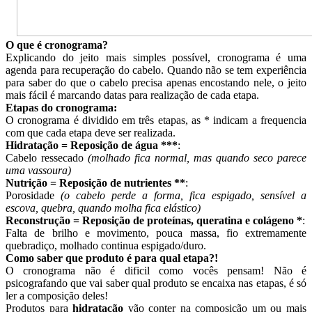
O que é cronograma?
Explicando do jeito mais simples possível, cronograma é uma
agenda para recuperação do cabelo. Quando não se tem experiência
para saber do que o cabelo precisa apenas encostando nele, o jeito
mais fácil é marcando datas para realização de cada etapa.
Etapas do cronograma:
O cronograma é dividido em três etapas, as * indicam a frequencia
com que cada etapa deve ser realizada.
Hidratação = Reposição de água ***
:
Cabelo ressecado
(molhado fica normal, mas quando seco parece
uma vassoura)
Nutrição = Reposição de nutrientes **
:
Porosidade
(o cabelo perde a forma, fica espigado, sensível a
escova, quebra, quando molha fica elástico)
Reconstrução = Reposição de proteínas, queratina e colágeno *
:
Falta de brilho e movimento, pouca massa, fio extremamente
quebradiço, molhado continua espigado/duro.
Como saber que produto é para qual etapa?!
O cronograma não é dificil como vocês pensam! Não é
psicografando que vai saber qual produto se encaixa nas etapas, é só
ler a composição deles!
Produtos para
hidratação
vão conter na composição um ou mais