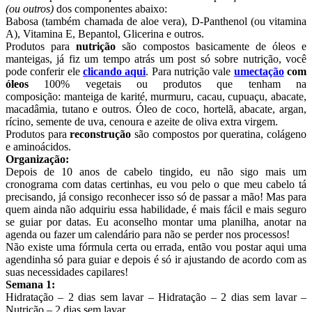
(ou outros)
dos componentes abaixo:
Babosa (também chamada de aloe vera), D-Panthenol (ou vitamina
A), Vitamina E, Bepantol, Glicerina e outros.
Produtos para
nutrição
são compostos basicamente de óleos e
manteigas, já fiz um tempo atrás um post só sobre nutrição, você
pode conferir ele
clicando aqui
. Para nutrição vale
umectação
com
óleos
100% vegetais ou produtos que tenham na
composição: manteiga de karité, murmuru, cacau, cupuaçu, abacate,
macadâmia, tutano e outros. Óleo de coco, hortelã, abacate, argan,
rícino, semente de uva, cenoura e azeite de oliva extra virgem.
Produtos para
reconstrução
são compostos por queratina, colágeno
e aminoácidos.
Organização:
Depois de 10 anos de cabelo tingido, eu não sigo mais um
cronograma com datas certinhas, eu vou pelo o que meu cabelo tá
precisando, já consigo reconhecer isso só de passar a mão! Mas para
quem ainda não adquiriu essa habilidade, é mais fácil e mais seguro
se guiar por datas. Eu aconselho montar uma planilha, anotar na
agenda ou fazer um calendário para não se perder nos processos!
Não existe uma fórmula certa ou errada, então vou postar aqui uma
agendinha só para guiar e depois é só ir ajustando de acordo com as
suas necessidades capilares!
Semana 1:
Hidratação – 2 dias sem lavar – Hidratação – 2 dias sem lavar –
Nutrição – 2 dias sem lavar