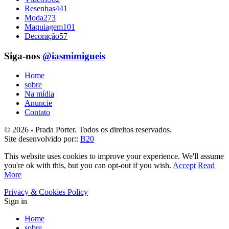
Resenhas
441
Moda
273
Maquiagem
101
Decoração
57
Siga-nos
@iasmimigueis
Home
sobre
Na mídia
Anuncie
Contato
© 2026 - Prada Porter. Todos os direitos reservados.
Site desenvolvido por::
B20
This website uses cookies to improve your experience. We'll assume
you're ok with this, but you can opt-out if you wish.
Accept
Read
More
Privacy & Cookies Policy
Sign in
Home
sobre