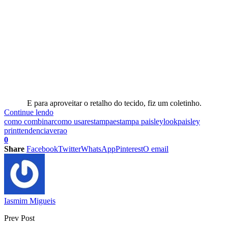
E para aproveitar o retalho do tecido, fiz um coletinho.
Continue lendo
como combinar
como usar
estampa
estampa paisley
look
paisley
print
tendencia
verao
0
Share
Facebook
Twitter
WhatsApp
Pinterest
O email
Iasmim Migueis
Prev Post