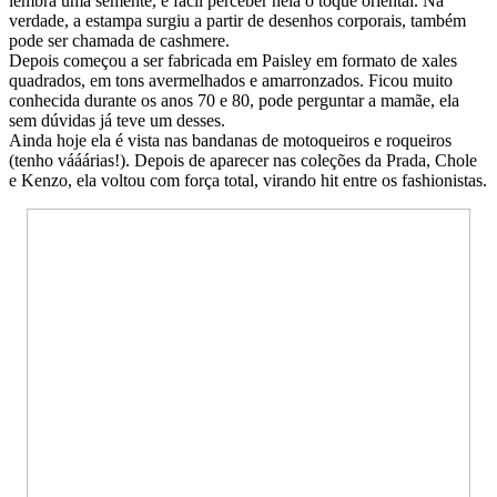
lembra uma semente, é fácil perceber nela o toque oriental. Na
verdade, a estampa surgiu a partir de desenhos corporais, também
pode ser chamada de cashmere.
Depois começou a ser fabricada em Paisley em formato de xales
quadrados, em tons avermelhados e amarronzados. Ficou muito
conhecida durante os anos 70 e 80, pode perguntar a mamãe, ela
sem dúvidas já teve um desses.
Ainda hoje ela é vista nas bandanas de motoqueiros e roqueiros
(tenho vááárias!). Depois de aparecer nas coleções da Prada, Chole
e Kenzo, ela voltou com força total, virando hit entre os fashionistas.