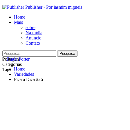
Publisher - Por iasmim migueis
Home
Mais
sobre
Na mídia
Anuncie
Contato
Postagens
Categorias
Home
Tags
Variedades
Fica a Dica #26