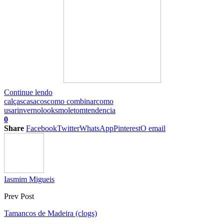
Continue lendo
calças
casacos
como combinar
como
usar
inverno
looks
moletom
tendencia
0
Share
Facebook
Twitter
WhatsApp
Pinterest
O email
Iasmim Migueis
Prev Post
Tamancos de Madeira (clogs)