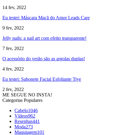
14 fev, 2022
Eu testei: Máscara Maçã do Amor Leads Care
9 fev, 2022
Jelly nails: a nail art com efeito transparente!
7 fev, 2022
O acessório do verão são as argolas duplas!
4 fev, 2022
Eu testei: Sabonete Facial Esfoliante Tiye
2 fev, 2022
ME SEGUE NO INSTA!
Categorias Populares
Cabelo
1046
Vídeos
962
Resenhas
441
Moda
273
Maquiagem
101