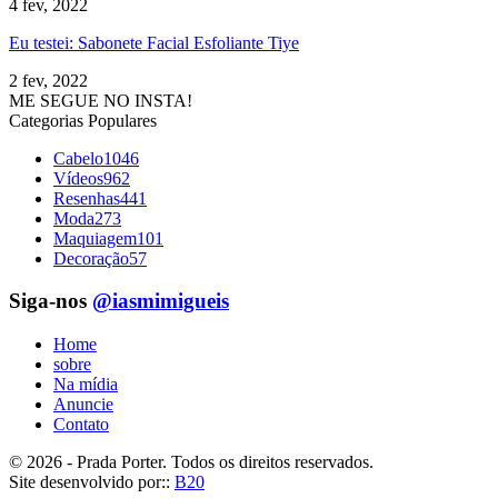
4 fev, 2022
Eu testei: Sabonete Facial Esfoliante Tiye
2 fev, 2022
ME SEGUE NO INSTA!
Categorias Populares
Cabelo
1046
Vídeos
962
Resenhas
441
Moda
273
Maquiagem
101
Decoração
57
Siga-nos
@iasmimigueis
Home
sobre
Na mídia
Anuncie
Contato
© 2026 - Prada Porter. Todos os direitos reservados.
Site desenvolvido por::
B20