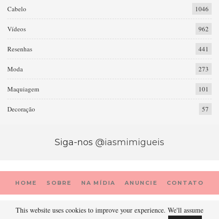
Cabelo
1046
Vídeos
962
Resenhas
441
Moda
273
Maquiagem
101
Decoração
57
Siga-nos
@iasmimigueis
HOME
SOBRE
NA MÍDIA
ANUNCIE
CONTATO
This website uses cookies to improve your experience. We'll assume
© 2026 - Prada Porter. Todos os direitos reservados.