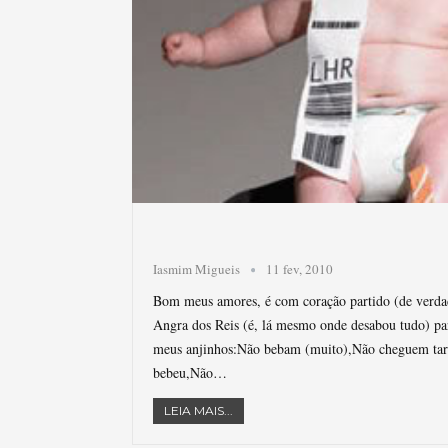
Iasmim Migueis
11 fev, 2010
Bom meus amores, é com coração partido (de verdad
Angra dos Reis (é, lá mesmo onde desabou tudo) par
meus anjinhos:Não bebam (muito),Não cheguem tar
bebeu,Não…
LEIA MAIS...