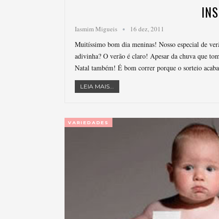
INS
Iasmim Migueis
16 dez, 2011
Muitíssimo bom dia meninas! Nosso especial de verã
adivinha? O verão é claro! Apesar da chuva que tom
Natal também! É bom correr porque o sorteio acab
LEIA MAIS...
VARIEDADES