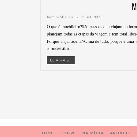
M
Iasmim Migueis
29 set, 2009
O que é mochileiro?São pessoas que viajam de forma
planejam todas as etapas da viagem e tem total libe
Porque viajar assim?Acima de tudo, porque é uma 
característica…
LEIA MAIS...
HOME
SOBRE
NA MÍDIA
ANUNCIE